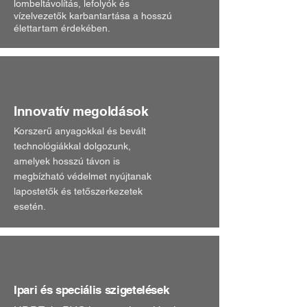
lombeltávolítás, lefolyók és
vízelvezetők karbantartása a hosszú
élettartam érdekében.
Innovatív megoldások
Korszerű anyagokkal és bevált
technológiákkal dolgozunk,
amelyek hosszú távon is
megbízható védelmet nyújtanak
lapostetők és tetőszerkezetek
esetén.
Ipari és speciális szigetelések