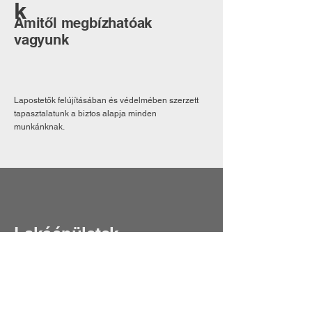
k
Amitől megbízhatóak
vagyunk
Lapostetők felújításában és védelmében szerzett
tapasztalatunk a biztos alapja minden
munkánknak.
Lakóépületek
Elkötelezett az ideális élettér
iránt.