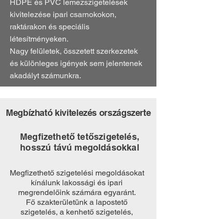
HDPE és PVC lemezszigetelések
kivitelezése ipari csarnokokon,
raktárakon és speciális
létesítményeken.
Nagy felületek, összetett szerkezetek
és különleges igények sem jelentenek
akadályt számunkra.
Megbízható kivitelezés országszerte
Megfizethető tetőszigetelés,
hosszú távú megoldásokkal
Megfizethető szigetelési megoldásokat
kínálunk lakossági és ipari
megrendelőink számára egyaránt.
Fő szakterületünk a lapostető
szigetelés, a kenhető szigetelés,