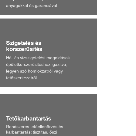
anyagokkal és garanciával.
Szigetelés és
korszerűsítés
Hő- és vízszigetelési megoldások
épületkorszerűsítéshez igazítva,
legyen szó homlokzatról vagy
tetőszerkezetről.
Tetőkarbantartás
Rendszeres tetőellenőrzés és
karbantartás: tisztítás, őszi