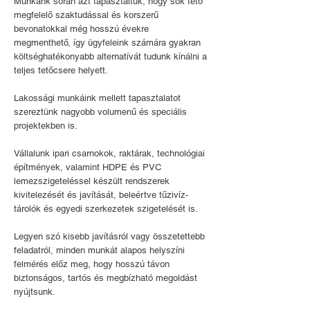
Munkánk során azt tapasztaltuk, hogy sok tető
megfelelő szaktudással és korszerű
bevonatokkal még hosszú évekre
megmenthető, így ügyfeleink számára gyakran
költséghatékonyabb alternatívát tudunk kínálni a
teljes tetőcsere helyett.
Lakossági munkáink mellett tapasztalatot
szereztünk nagyobb volumenű és speciális
projektekben is.
Vállalunk ipari csarnokok, raktárak, technológiai
építmények, valamint HDPE és PVC
lemezszigeteléssel készült rendszerek
kivitelezését és javítását, beleértve tűzivíz-
tárolók és egyedi szerkezetek szigetelését is.
Legyen szó kisebb javításról vagy összetettebb
feladatról, minden munkát alapos helyszíni
felmérés előz meg, hogy hosszú távon
biztonságos, tartós és megbízható megoldást
nyújtsunk.