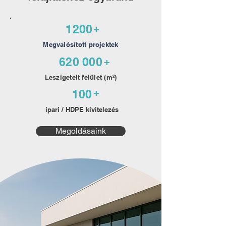
1200
+
Megvalósított projektek
620 000
+
Leszigetelt felület (m²)
+
100
ipari / HDPE kivitelezés
Megoldásaink