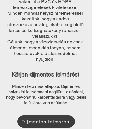
valamint a PVC és HDPE
lemezszigetelések kivitelezése.
Minden munkát helyszíni felméréssel
kezdünk, hogy az adott
tetőszerkezethez leginkább megfelelő,
tartós és költséghatékony rendszert
válasszuk ki.
Célunk, hogy a vízszigetelés ne csak
átmeneti megoldás legyen, hanem
hosszú évekre biztos védelmet
nyújtson.
Kérjen díjmentes felmérést
Minden tető más állapotú. Díjmentes
helyszíni felméréssel segítünk eldönteni,
hogy bevonatra, karbantartásra vagy teljes
felújításra van szükség.
Díjmentes felmérés