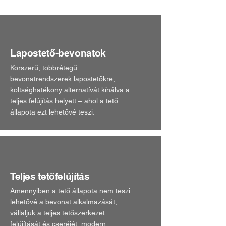
Lapostető-bevonatok
Korszerű, többrétegű
bevonatrendszerek lapostetőkre,
költséghatékony alternatívát kínálva a
teljes felújítás helyett – ahol a tető
állapota ezt lehetővé teszi.
Teljes tetőfelújítás
Amennyiben a tető állapota nem teszi
lehetővé a bevonat alkalmazását,
vállaljuk a teljes tetőszerkezet
felújítását és cseréjét, modern